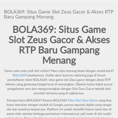
BOLA369: Situs Game Slot Zeus Gacor & Akses RTP
Baru Gampang Menang
BOLA369: Situs Game
Slot Zeus
Gacor
&
Akses
RTP
Baru
Gampang
Menang
Kamu suka main judi slot online? Mau coba menang besar dengan modal kecil?
BOLA369
jawabannya. Daftar akun barumu sekarang juga di forum
pendaftaran resmi BOLA369, situs game slot Zeus gacor dengan akses RTP
terbaru yang gampang banget buat di menangkan. Dijamin kamu bakal punya
pengalaman seru dan menguntungkan dengan
Slot Zeus Gacor
terbaik dari
provider ternama yang di sajikannya.
Kenapa harus BOLA369? Karena BOLA369
Situs Slot Zeus Gacor
yang bisa
kamu temukan dengan mudah di Google, punya reputasi digital yang sangat
oke dan pastinya terpercaya. Platform ini sudah memiliki lisensi resmi dan di
awasi oleh otoritas lembaga permainan internasional, jadi main di sini sudah