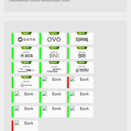
menawarkan hadiah kemenangan besar