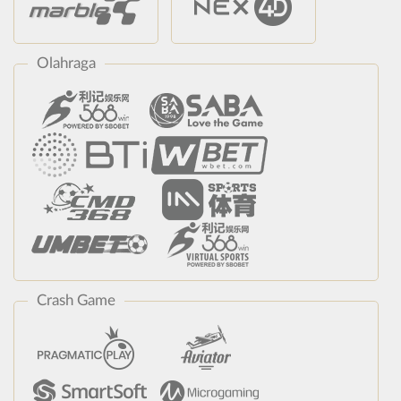
Olahraga
Crash Game