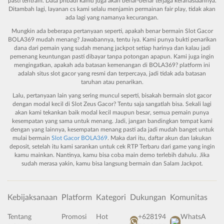
pasti tentram. Data pribadi kamu juga akan benar-benar terjaga kerahasiaannya.
Ditambah lagi, layanan cs kami selalu menjamin permainan fair play, tidak akan
ada lagi yang namanya kecurangan.
Mungkin ada beberapa pertanyaan seperti, apakah benar bermain
Slot Gacor
BOLA369
mudah menang? Jawabannya, tentu iya. Kami punya bukti penarikan
dana dari pemain yang sudah menang jackpot setiap harinya dan kalau jadi
pemenang keuntungan pasti dibayar tanpa potongan apapun. Kami juga ingin
mengingatkan, apakah ada batasan kemenangan di BOLA369? platform ini
adalah situs slot gacor yang resmi dan terpercaya, jadi tidak ada batasan
taruhan atau penarikan.
Lalu, pertanyaan lain yang sering muncul seperti, bisakah bermain slot gacor
dengan modal kecil di
Slot Zeus Gacor
? Tentu saja sangatlah bisa. Sekali lagi
akan kami tekankan baik modal kecil maupun besar, semua pemain punya
kesempatan yang sama untuk menang. Jadi, jangan bandingkan tempat kami
dengan yang lainnya, kesempatan menang pasti ada jadi mudah banget untuk
mulai bermain
Slot Gacor BOLA369
. Maka dari itu, daftar akun dan lakukan
deposit, setelah itu kami sarankan untuk cek RTP Terbaru dari game yang ingin
kamu mainkan. Nantinya, kamu bisa coba main demo terlebih dahulu. Jika
sudah merasa yakin, kamu bisa langsung bermain dan Salam Jackpot.
Kebijaksanaan
Platform
Kategori
Dukungan
Komunitas
Tentang
Promosi
Hot
+628194
WhatsA