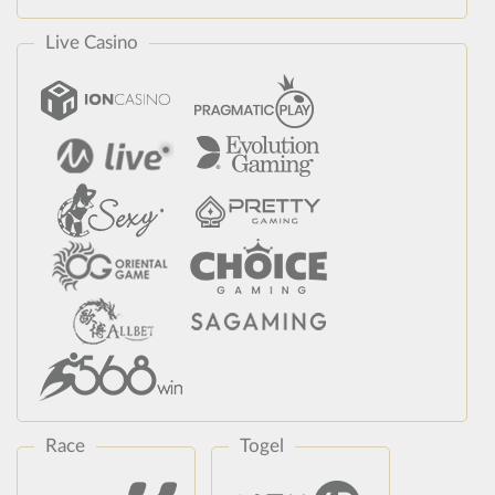
Live Casino
Race
Togel