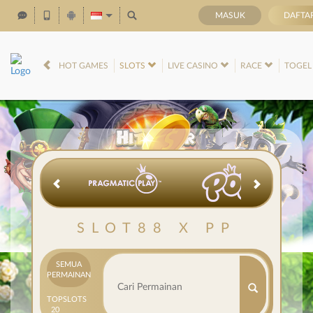
MASUK
DAFTA
IDR
12,733,388,
HOT GAMES
SLOTS
LIVE CASINO
RACE
TOGE
SLOT88 X PP
SEMUA
PERMAINAN
TOP
SLOTS
20