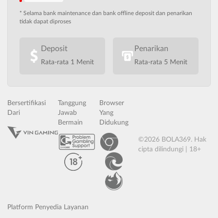
* Selama bank maintenance dan bank offline deposit dan penarikan
tidak dapat diproses
Deposit
Penarikan
Rata-rata 1 Menit
Rata-rata 5 Menit
Bersertifikasi
Tanggung
Browser
Dari
Jawab
Yang
Bermain
Didukung
©2026 BOLA369. Hak
cipta dilindungi | 18+
Platform Penyedia Layanan