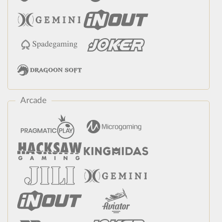
Arcade