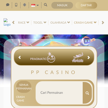
MASUK
DAFTAR
 CASINO
RACE
TOGEL
OLAHRAGA
CRASH GAME
ARC
PP CASINO
SEMUA
PERMAINAN
CRASH
GAME