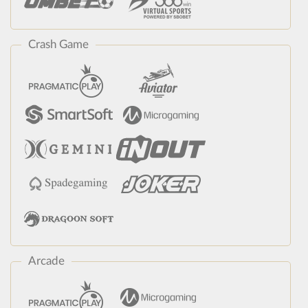
Crash Game
Arcade