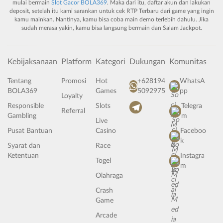
mulai bermain
Slot Gacor BOLA369
. Maka dari itu, daftar akun dan lakukan
deposit, setelah itu kami sarankan untuk cek RTP Terbaru dari game yang ingin
kamu mainkan. Nantinya, kamu bisa coba main demo terlebih dahulu. Jika
sudah merasa yakin, kamu bisa langsung bermain dan Salam Jackpot.
Kebijaksanaan
Platform
Kategori
Dukungan
Komunitas
Tentang
Promosi
Hot
+628194
WhatsA
BOLA369
Games
5092975
pp
Loyalty
Responsible
Slots
Telegra
Referral
Gambling
m
Live
Pusat Bantuan
Casino
Faceboo
k
Syarat dan
Race
Ketentuan
Instagra
Togel
m
Olahraga
Crash
Game
Arcade