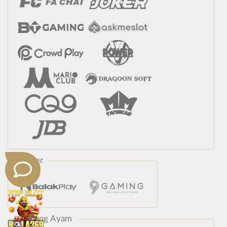
Poker
Sabung Ayam