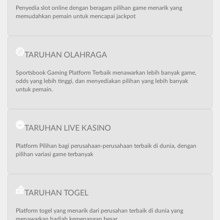
Penyedia slot online dengan beragam pilihan game menarik yang
memudahkan pemain untuk mencapai jackpot
TARUHAN OLAHRAGA
Sportsbook Gaming Platform Terbaik menawarkan lebih banyak game,
odds yang lebih tinggi, dan menyediakan pilihan yang lebih banyak
untuk pemain.
TARUHAN LIVE KASINO
Platform Pilihan bagi perusahaan-perusahaan terbaik di dunia, dengan
pilihan variasi game terbanyak
TARUHAN TOGEL
Platform togel yang menarik dari perusahan terbaik di dunia yang
menawarkan hadiah kemenangan besar