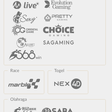
Race
Togel
Olahraga