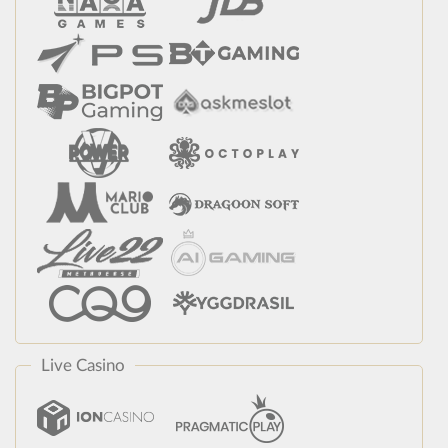
Live Casino