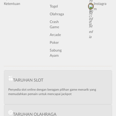
Ketentuan
Instagra
Togel
m
Olahraga
Crash
Game
Arcade
Poker
Sabung
Ayam
TARUHAN SLOT
Penyedia slot online dengan beragam pilihan game menarik yang
memudahkan pemain untuk mencapai jackpot
TARUHAN OLAHRAGA