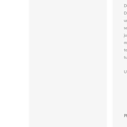
D
D
u
s
j
m
t
t
U
P