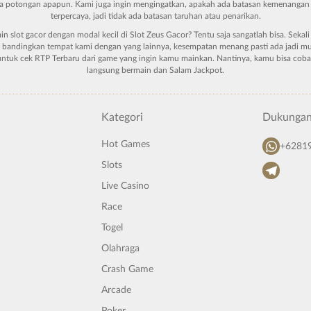
pa potongan apapun. Kami juga ingin mengingatkan, apakah ada batasan kemenangan di
terpercaya, jadi tidak ada batasan taruhan atau penarikan.
ain slot gacor dengan modal kecil di
Slot Zeus Gacor
? Tentu saja sangatlah bisa. Seka
 bandingkan tempat kami dengan yang lainnya, kesempatan menang pasti ada jadi m
n untuk cek RTP Terbaru dari game yang ingin kamu mainkan. Nantinya, kamu bisa cob
langsung bermain dan Salam Jackpot.
Kategori
Dukunga
Hot Games
+6281
Slots
Live Casino
Race
Togel
Olahraga
Crash Game
Arcade