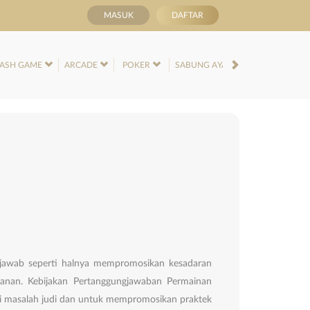
MASUK
DAFTAR
PROMOSI
ASH GAME
ARCADE
POKER
SABUNG AYAM
awab seperti halnya mempromosikan kesadaran
yanan. Kebijakan Pertanggungjawaban Permainan
i masalah judi dan untuk mempromosikan praktek