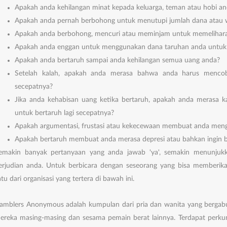
Apakah anda kehilangan minat kepada keluarga, teman atau hobi an
Apakah anda pernah berbohong untuk menutupi jumlah dana atau w
Apakah anda berbohong, mencuri atau meminjam untuk memelihara
Apakah anda enggan untuk menggunakan dana taruhan anda untuk 
Apakah anda bertaruh sampai anda kehilangan semua uang anda?
Setelah kalah, apakah anda merasa bahwa anda harus menco
secepatnya?
Jika anda kehabisan uang ketika bertaruh, apakah anda merasa 
untuk bertaruh lagi secepatnya?
Apakah argumentasi, frustasi atau kekecewaan membuat anda mengi
Apakah bertaruh membuat anda merasa depresi atau bahkan ingin b
emakin banyak pertanyaan yang anda jawab 'ya', semakin menunjuk
erjudian anda. Untuk berbicara dengan seseorang yang bisa memberika
atu dari organisasi yang tertera di bawah ini.
amblers Anonymous adalah kumpulan dari pria dan wanita yang berga
ereka masing-masing dan sesama pemain berat lainnya. Terdapat perkump