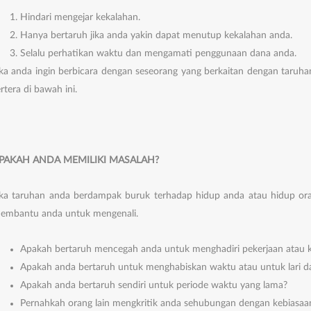
Hindari mengejar kekalahan.
Hanya bertaruh jika anda yakin dapat menutup kekalahan anda.
Selalu perhatikan waktu dan mengamati penggunaan dana anda.
ika anda ingin berbicara dengan seseorang yang berkaitan dengan taruhan
ertera di bawah ini.
PAKAH ANDA MEMILIKI MASALAH?
ika taruhan anda berdampak buruk terhadap hidup anda atau hidup ora
embantu anda untuk mengenali.
Apakah bertaruh mencegah anda untuk menghadiri pekerjaan atau
Apakah anda bertaruh untuk menghabiskan waktu atau untuk lari d
Apakah anda bertaruh sendiri untuk periode waktu yang lama?
Pernahkah orang lain mengkritik anda sehubungan dengan kebiasaa