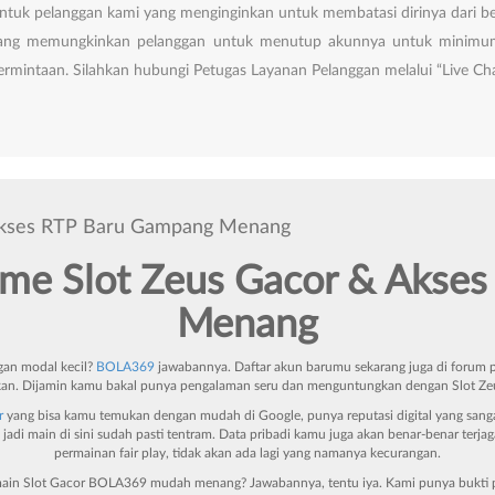
ntuk pelanggan kami yang menginginkan untuk membatasi dirinya dari berj
ang memungkinkan pelanggan untuk menutup akunnya untuk minimum
ermintaan. Silahkan hubungi Petugas Layanan Pelanggan melalui “Live Chat”
Akses RTP Baru Gampang Menang
me Slot Zeus
Gacor
&
Akses
Menang
gan modal kecil?
BOLA369
jawabannya. Daftar akun barumu sekarang juga di forum 
gkan. Dijamin kamu bakal punya pengalaman seru dan menguntungkan dengan
Slot Z
r
yang bisa kamu temukan dengan mudah di Google, punya reputasi digital yang sangat 
 jadi main di sini sudah pasti tentram. Data pribadi kamu juga akan benar-benar terj
permainan fair play, tidak akan ada lagi yang namanya kecurangan.
main
Slot Gacor BOLA369
mudah menang? Jawabannya, tentu iya. Kami punya bukti p