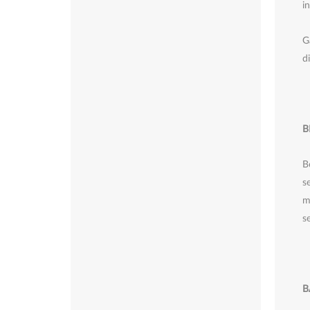
i
G
d
B
B
s
m
s
B