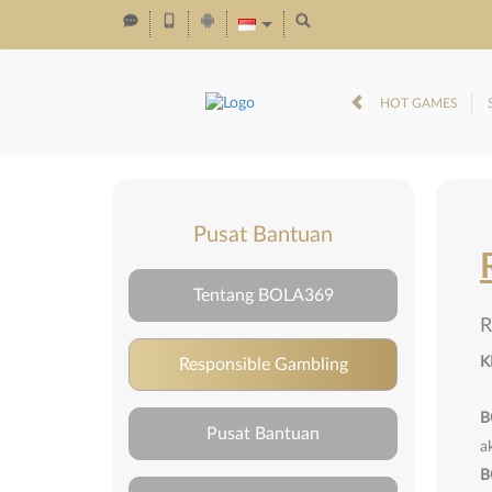
HOT GAMES
Pusat Bantuan
Tentang BOLA369
R
K
Responsible Gambling
B
Pusat Bantuan
a
B