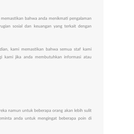
tuk memastikan bahwa anda menikmati pengalaman
rugian sosial dan keuangan yang terkait dengan
dian, kami memastikan bahwa semua staf kami
gi kami jika anda membutuhkan informasi atau
ka namun untuk beberapa orang akan lebih sulit
eminta anda untuk mengingat beberapa poin di