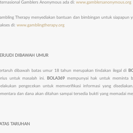
nternasional Gamblers Anonymous ada di:
www.gamblersanonymous.org
ambling Therapy menyediakan bantuan dan bimbingan untuk siapapun yang
iakses di:
www.gamblingtherapy.org
ERJUDI DIBAWAH UMUR
ertaruh dibawah batas umur 18 tahun merupakan tindakan ilegal di
B
erius untuk masalah ini.
BOLA369
mempunyai hak untuk meminta bu
elakukan pengecekan untuk memverifikasi informasi yang disediaka
ementara dan dana akan ditahan sampai tersedia bukti yang memadai m
ATAS TARUHAN