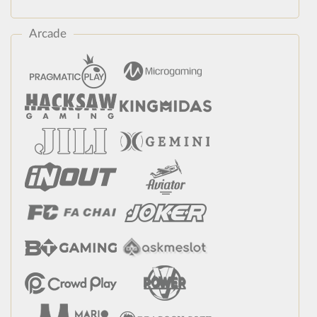
Arcade