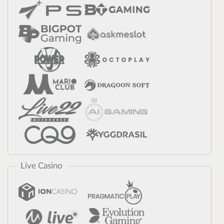
Live Casino