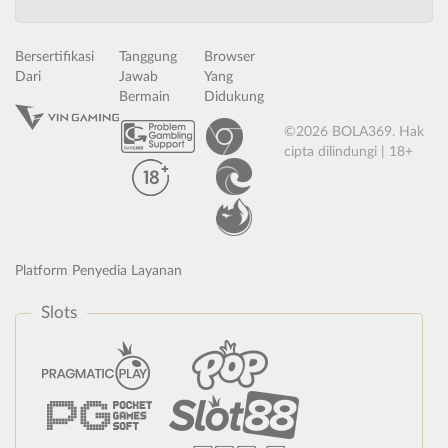
Bersertifikasi
Tanggung
Browser
Dari
Jawab
Yang
Bermain
Didukung
©2026 BOLA369. Hak
cipta dilindungi | 18+
Platform Penyedia Layanan
Slots