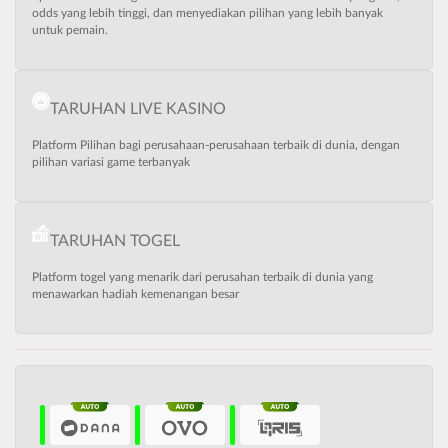
odds yang lebih tinggi, dan menyediakan pilihan yang lebih banyak
untuk pemain.
TARUHAN LIVE KASINO
Platform Pilihan bagi perusahaan-perusahaan terbaik di dunia, dengan
pilihan variasi game terbanyak
TARUHAN TOGEL
Platform togel yang menarik dari perusahan terbaik di dunia yang
menawarkan hadiah kemenangan besar