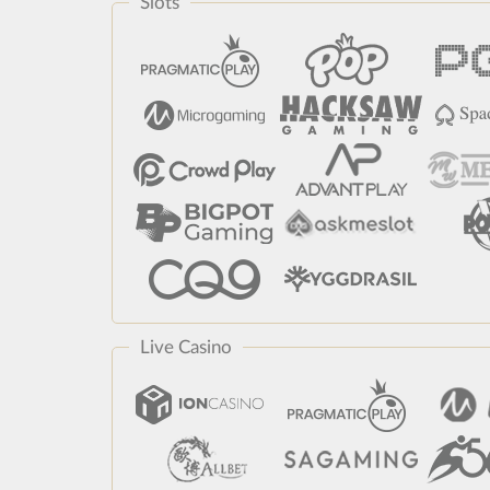
Slots
Live Casino