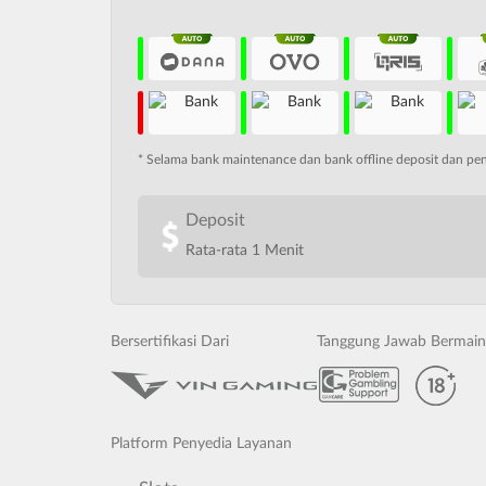
* Selama bank maintenance dan bank offline deposit dan pen
Deposit
Rata-rata 1 Menit
Bersertifikasi Dari
Tanggung Jawab Bermain
Platform Penyedia Layanan