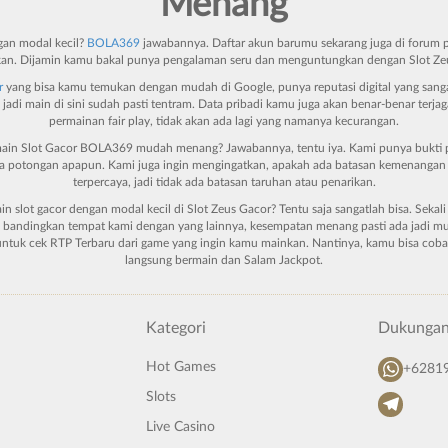
Menang
gan modal kecil?
BOLA369
jawabannya. Daftar akun barumu sekarang juga di forum 
gkan. Dijamin kamu bakal punya pengalaman seru dan menguntungkan dengan
Slot Z
r
yang bisa kamu temukan dengan mudah di Google, punya reputasi digital yang sangat 
 jadi main di sini sudah pasti tentram. Data pribadi kamu juga akan benar-benar terj
permainan fair play, tidak akan ada lagi yang namanya kecurangan.
main
Slot Gacor BOLA369
mudah menang? Jawabannya, tentu iya. Kami punya bukti p
pa potongan apapun. Kami juga ingin mengingatkan, apakah ada batasan kemenangan di
terpercaya, jadi tidak ada batasan taruhan atau penarikan.
ain slot gacor dengan modal kecil di
Slot Zeus Gacor
? Tentu saja sangatlah bisa. Seka
 bandingkan tempat kami dengan yang lainnya, kesempatan menang pasti ada jadi m
n untuk cek RTP Terbaru dari game yang ingin kamu mainkan. Nantinya, kamu bisa cob
langsung bermain dan Salam Jackpot.
Kategori
Dukunga
Hot Games
+6281
Slots
Live Casino