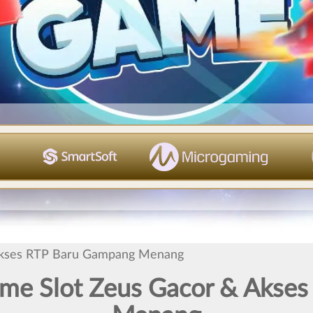
Akses RTP Baru Gampang Menang
me Slot Zeus
Gacor
&
Akses