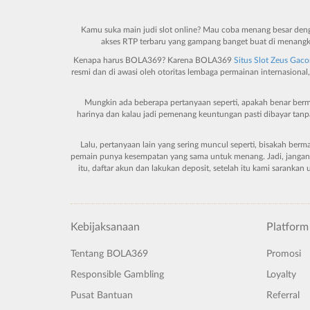
Kamu suka main judi slot online? Mau coba menang besar den
akses RTP terbaru yang gampang banget buat di menan
Kenapa harus BOLA369? Karena BOLA369
Situs Slot Zeus Gaco
resmi dan di awasi oleh otoritas lembaga permainan internasional,
Mungkin ada beberapa pertanyaan seperti, apakah benar ber
harinya dan kalau jadi pemenang keuntungan pasti dibayar tan
Lalu, pertanyaan lain yang sering muncul seperti, bisakah berm
pemain punya kesempatan yang sama untuk menang. Jadi, jangan
itu, daftar akun dan lakukan deposit, setelah itu kami saranka
Kebijaksanaan
Platform
Tentang BOLA369
Promosi
Responsible Gambling
Loyalty
Pusat Bantuan
Referral