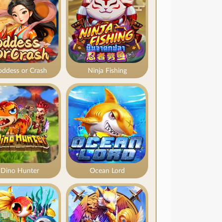
ddess or Crash
Ninja Fishing
Dino Hunter
Ocean Lord