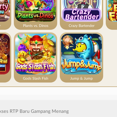
y
Plants vs. Dinos
Crazy Bartender
Gods Slash Fish
Jump & Jump
Akses RTP Baru Gampang Menang