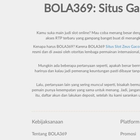
BOLA369: Situs Ga
Kamu suka main judi slot online? Mau coba menang besar den
akses RTP terbaru yang gampang banget buat di menan
Kenapa harus BOLA369? Karena BOLA369
Situs Slot Zeus Gaco
resmi dan di awasi oleh otoritas lembaga permainan internasional,
Mungkin ada beberapa pertanyaan seperti, apakah benar ber
harinya dan kalau jadi pemenang keuntungan pasti dibayar tan
Lalu, pertanyaan lain yang sering muncul seperti, bisakah berm
pemain punya kesempatan yang sama untuk menang. Jadi, jangan
itu, daftar akun dan lakukan deposit, setelah itu kami saranka
Kebijaksanaan
Platform
Tentang BOLA369
Promosi