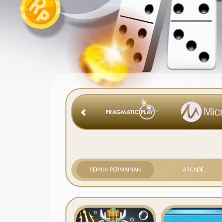
SEMUA PERMAINAN
ARCADE