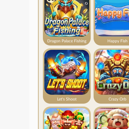
Dragon Palace Fishing
Happy Fish
Let's Shoot
Crazy Orb