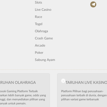
Slots
Live Casino
Race
Togel
Olahraga
Crash Game
Arcade
Poker
Sabung Ayam
ARUHAN OLAHRAGA
TARUHAN LIVE KASIN
book Gaming Platform Terbaik
Platform Pilihan bagi perusahaan-
rkan lebih banyak game, odds yang
perusahaan terbaik di dunia, dengan
tinggi, dan menyediakan pilihan yang
pilihan variasi game terbanyak
banyak untuk pemain.