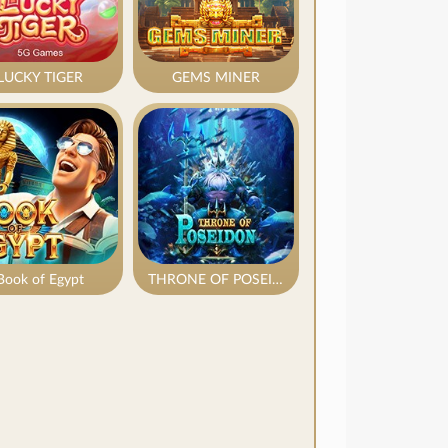
LUCKY TIGER
GEMS MINER
Book of Egypt
THRONE OF POSEIDON