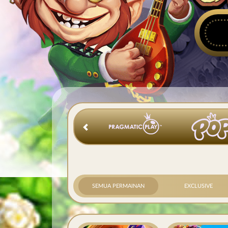
SEMUA PERMAINAN
EXCLUSIVE