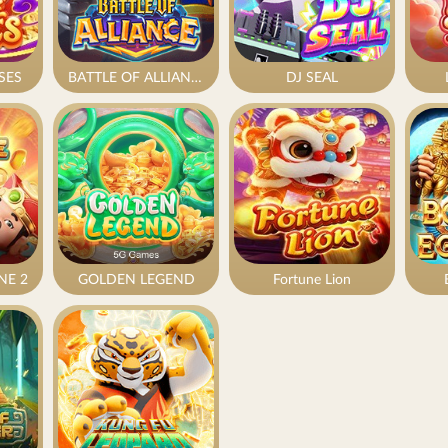
SES
BATTLE OF ALLIANCE
DJ SEAL
NE 2
GOLDEN LEGEND
Fortune Lion