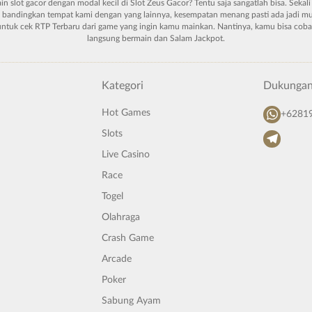
ain slot gacor dengan modal kecil di
Slot Zeus Gacor
? Tentu saja sangatlah bisa. Seka
 bandingkan tempat kami dengan yang lainnya, kesempatan menang pasti ada jadi m
n untuk cek RTP Terbaru dari game yang ingin kamu mainkan. Nantinya, kamu bisa cob
langsung bermain dan Salam Jackpot.
Kategori
Dukunga
Hot Games
+6281
Slots
Live Casino
Race
Togel
Olahraga
Crash Game
Arcade
Poker
Sabung Ayam