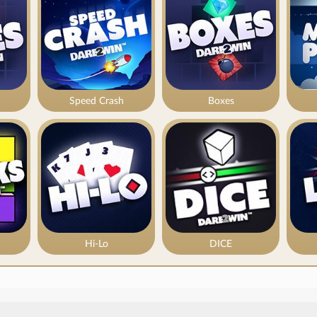
Speed Crash
Boxes
Hi-Lo
DICE