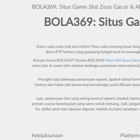
BOLA369: Situs Game Slot Zeus Gacor & 
BOLA369: Situs Ga
Kamu suka main judi slot online? Mau coba menang besar den
akses RTP terbaru yang gampang banget buat di menan
Kenapa harus BOLA369? Karena BOLA369
Situs Slot Zeus Gaco
resmi dan di awasi oleh otoritas lembaga permainan internasional,
Mungkin ada beberapa pertanyaan seperti, apakah benar ber
harinya dan kalau jadi pemenang keuntungan pasti dibayar tan
Lalu, pertanyaan lain yang sering muncul seperti, bisakah berm
pemain punya kesempatan yang sama untuk menang. Jadi, jangan
itu, daftar akun dan lakukan deposit, setelah itu kami saranka
Kebijaksanaan
Platform