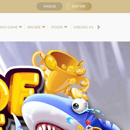
MASUK
DAFTAR
PROMOSI
ASH GAME
ARCADE
POKER
SABUNG AYAM