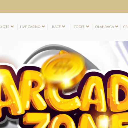
SLOTS
LIVE CASINO
RACE
TOGEL
OLAHRAGA
CR