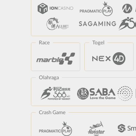
Race
Togel
Olahraga
Crash Game