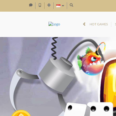
HOT GAMES