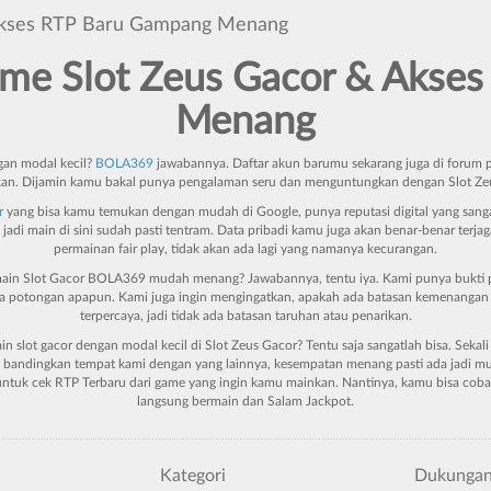
Akses RTP Baru Gampang Menang
me Slot Zeus
Gacor
&
Akses
Menang
gan modal kecil?
BOLA369
jawabannya. Daftar akun barumu sekarang juga di forum 
gkan. Dijamin kamu bakal punya pengalaman seru dan menguntungkan dengan
Slot Z
r
yang bisa kamu temukan dengan mudah di Google, punya reputasi digital yang sangat 
 jadi main di sini sudah pasti tentram. Data pribadi kamu juga akan benar-benar terj
permainan fair play, tidak akan ada lagi yang namanya kecurangan.
main
Slot Gacor BOLA369
mudah menang? Jawabannya, tentu iya. Kami punya bukti p
pa potongan apapun. Kami juga ingin mengingatkan, apakah ada batasan kemenangan di
terpercaya, jadi tidak ada batasan taruhan atau penarikan.
ain slot gacor dengan modal kecil di
Slot Zeus Gacor
? Tentu saja sangatlah bisa. Seka
 bandingkan tempat kami dengan yang lainnya, kesempatan menang pasti ada jadi m
n untuk cek RTP Terbaru dari game yang ingin kamu mainkan. Nantinya, kamu bisa cob
langsung bermain dan Salam Jackpot.
Kategori
Dukunga