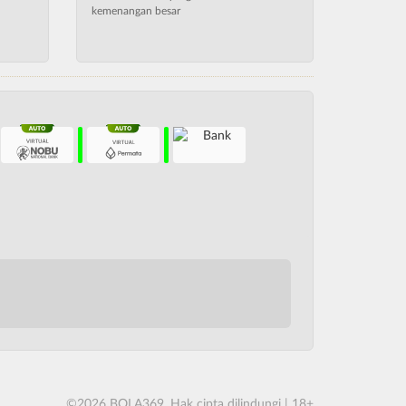
kemenangan besar
©2026 BOLA369. Hak cipta dilindungi | 18+