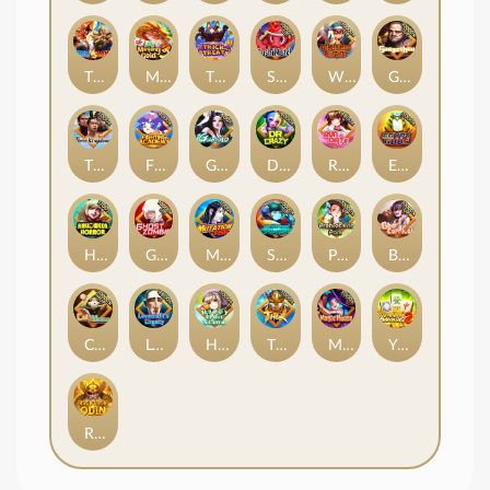
Thor vs Loki
Mahjong Gold 3
TRICK OR TREAT
Sushi Match
Wilderness Hunting
Gaogashou
Three Kingdoms
Fighting Academy
Gumiho
DR. Crazy
Run Date
Egypt Gods
Halloween Horror
Ghost Zombie
Mutation fish
Star Cruise
Prehistoric Park
Beer Carnival
Cat VS Mouse
Lovecraft's Legacy
Happy Fruit Stand
THOR
Magic House
Yuanbao Mahjong2
Ragnarok Odin