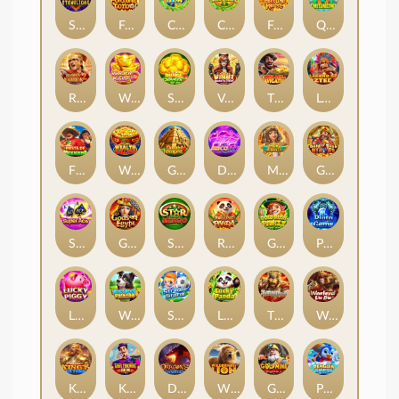
Stonelions
Fortune Toto 4D
Crazy ATM
Crazy Money Rolling
Fortune Horse
Quetzalcoatl
ROMAN WARRIOR2
Wealth Rising 2
Super Clovers 2
Vault Beauty Thief
The Age Of Navigation
Legend of Aztec2
Fiesta de Mexicana
Wealth Rolling
Golden Temple2
DISCO 777
MEOW DYNASTY
Gold Rush Blast
Super Ace
Gods of Egypt
STAR Bingo
Rolling Panda
Gold Rush Party
Pluto Gems
Lucky Piggy
Woof-woof Paradise
Strike Storm
Lucky Panda
Thor of Mars
Warlord Lu Bu
King's Return
Knife Throwing Show
Dragon's Expedition
Wilderness Lion
Goldmine Blast
Penguin Smash