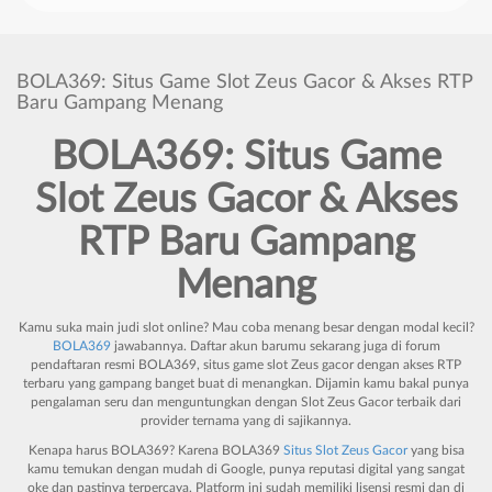
BOLA369: Situs Game Slot Zeus Gacor & Akses RTP
Baru Gampang Menang
BOLA369: Situs Game
Slot Zeus
Gacor
&
Akses
RTP
Baru
Gampang
Menang
Kamu suka main judi slot online? Mau coba menang besar dengan modal kecil?
BOLA369
jawabannya. Daftar akun barumu sekarang juga di forum
pendaftaran resmi BOLA369, situs game slot Zeus gacor dengan akses RTP
terbaru yang gampang banget buat di menangkan. Dijamin kamu bakal punya
pengalaman seru dan menguntungkan dengan
Slot Zeus Gacor
terbaik dari
provider ternama yang di sajikannya.
Kenapa harus BOLA369? Karena BOLA369
Situs Slot Zeus Gacor
yang bisa
kamu temukan dengan mudah di Google, punya reputasi digital yang sangat
oke dan pastinya terpercaya. Platform ini sudah memiliki lisensi resmi dan di