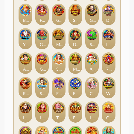
Beach Baby2
Fortunate Lion-Lucky Mix
Gods of Egypt2
SAFARI HEAT-MULTIPLY FUN
Gaogashou2 MULTIPLY FUN
Detective Girl
Yu Yue Long Men
Ghost Mansion
Mayan Adventure
Deep Rising
Slime Gem
Infinity Mining
All for the Winner
Gong Xi Fa Cai
Sugar Bar
Mayan Adventure2
X'mas Gift City
777-CLASSIC STYLE
Rich Fortune 2
Songkran Festival
Fighting Academy 2
EURO2024
CakeMatch
Weird Xmas
LUXURY WORLD
Little Red Riding Hood
Three Little Pigs
Ennead
Lion's area
Cai Shen Arrives!