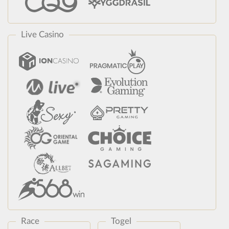
Live Casino
Race
Togel