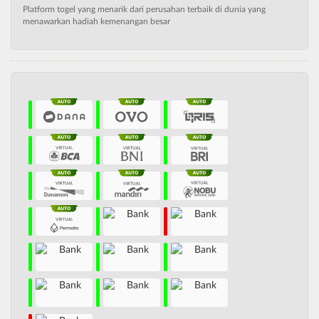
Platform togel yang menarik dari perusahan terbaik di dunia yang
menawarkan hadiah kemenangan besar