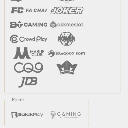
Poker