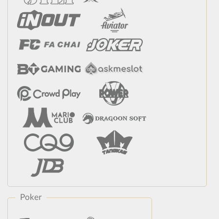
Poker