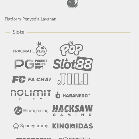
Platform Penyedia Layanan
Slots