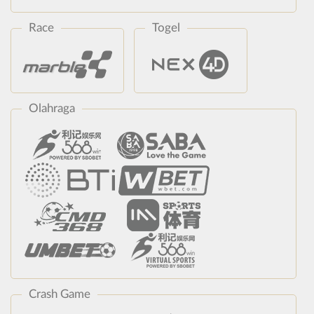
Race
Togel
Olahraga
Crash Game